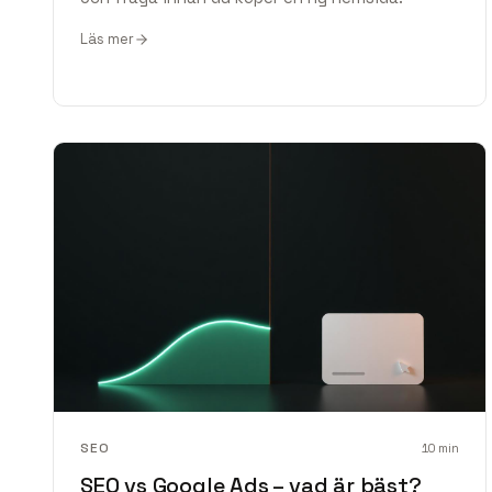
Läs mer
SEO
10
min
SEO vs Google Ads – vad är bäst?