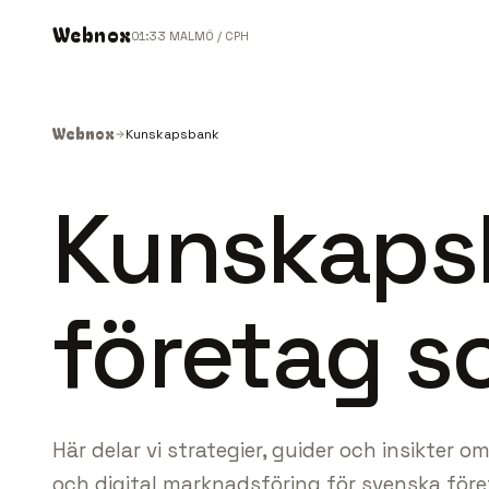
Webnox
01
33
MALMÖ / CPH
Webnox
Kunskapsbank
Kunskapsb
företag so
Här delar vi strategier, guider och insikter 
och digital marknadsföring för svenska före