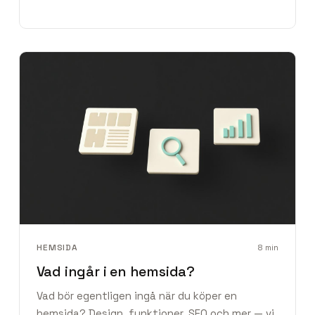
HEMSIDA
8
min
Vad ingår i en hemsida?
Vad bör egentligen ingå när du köper en
hemsida? Design, funktioner, SEO och mer — vi