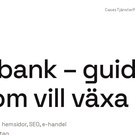
Cases
Tjänster
ank – guid
m vill växa
om hemsidor, SEO, e-handel
tag.