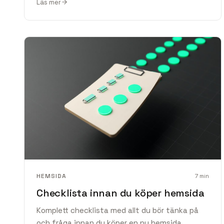
Läs mer
HEMSIDA
7
min
Checklista innan du köper hemsida
Komplett checklista med allt du bör tänka på
och fråga innan du köper en ny hemsida.