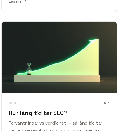
Läs mer
SEO
9
min
Hur lång tid tar SEO?
Förväntningar vs verklighet — så lång tid tar
det att se resultat av sökmotoroptimering.