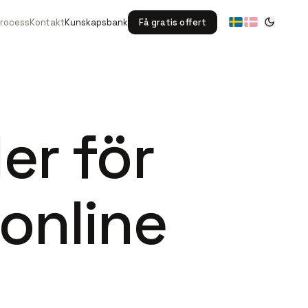
Process
Kontakt
Kunskapsbank
Få gratis offert
er för
 online