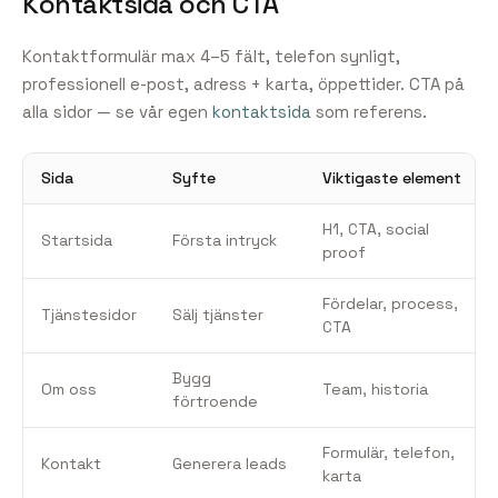
Kontaktsida och CTA
Kontaktformulär max 4–5 fält, telefon synligt,
professionell e-post, adress + karta, öppettider. CTA på
alla sidor — se vår egen
kontaktsida
som referens.
Sida
Syfte
Viktigaste element
H1, CTA, social
Startsida
Första intryck
proof
Fördelar, process,
Tjänstesidor
Sälj tjänster
CTA
Bygg
Om oss
Team, historia
förtroende
Formulär, telefon,
Kontakt
Generera leads
karta