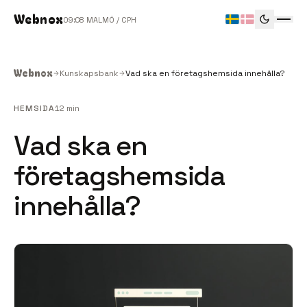
Webnox
09
08
MALMÖ / CPH
Webnox
Kunskapsbank
Vad ska en företagshemsida innehålla?
HEMSIDA
12 min
Vad ska en
företagshemsida
innehålla?