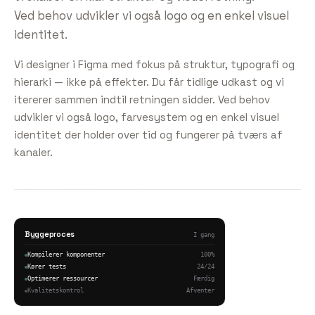
Ved behov udvikler vi også logo og en enkel visuel
identitet.
Vi designer i Figma med fokus på struktur, typografi og
hierarki — ikke på effekter. Du får tidlige udkast og vi
itererer sammen indtil retningen sidder. Ved behov
udvikler vi også logo, farvesystem og en enkel visuel
identitet der holder over tid og fungerer på tværs af
kanaler.
Byggeproces
I gang
Kompilerer komponenter
100%
Kører tests
24/24
Optimerer ressourcer
Færdig
Kvalitetskontrol
Afventer