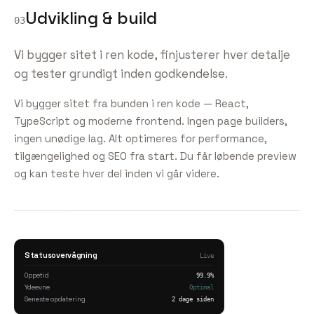
Udvikling & build
03
Vi bygger sitet i ren kode, finjusterer hver detalje
og tester grundigt inden godkendelse.
Vi bygger sitet fra bunden i ren kode — React,
TypeScript og moderne frontend. Ingen page builders,
ingen unødige lag. Alt optimeres for performance,
tilgængelighed og SEO fra start. Du får løbende preview
og kan teste hver del inden vi går videre.
Statusovervågning
Live
Oppetid
99.9%
Ydeevne
Optimal
Seneste opdatering
2 dage siden