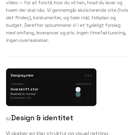
video — for at forstå hvor du vil hen, hvad du laver og
hvem der skal nås. Vi gennemgår eksisterende site (hvis
det findes), konkurrenter, og taler mål, tidsplan og
budget. Derefter opsummerer vi i et tydeligt forslag
med omfang, leverancer og pris. Ingen timefakturering,
ingen overraskelser.
Designsystem
V 0.1
TYPOGRAFI
FARVEPALET
Overskrift stor
Brødtekst normal
Billedtekst lille
Design & identitet
02
Vi skaber en klar struktur og visuel retning.