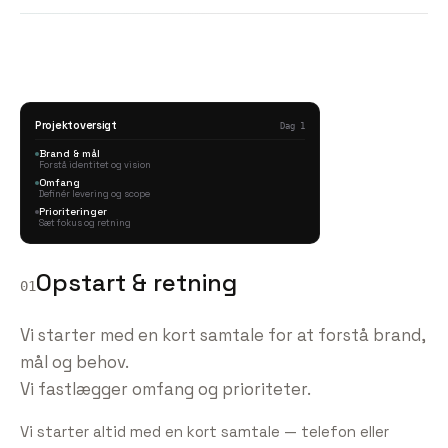
Projektoversigt
Dag 1
Brand & mål
Forstå identitet og vision
Omfang
Definér levering og scope
Prioriteringer
Sæt fokus og retning
Opstart & retning
01
Vi starter med en kort samtale for at forstå brand,
mål og behov.
Vi fastlægger omfang og prioriteter.
Vi starter altid med en kort samtale — telefon eller