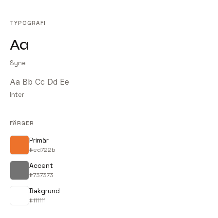
TYPOGRAFI
Aa
Syne
Aa Bb Cc Dd Ee
Inter
FÄRGER
Primär
#ed722b
Accent
#737373
Bakgrund
#ffffff