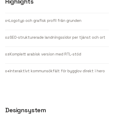
Highlights
Logotyp och grafisk profil från grunden
01
SEO-strukturerade landningssidor per tjänst och ort
02
Komplett arabisk version med RTL-stöd
03
Interaktivt kommunsökfält för bygglov direkt i hero
04
Designsystem