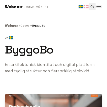
Webnox
12
50
MALMÖ / CPH
Webnox
Cases
ByggoBo
04
ByggoBo
En arkitektonisk identitet och digital plattform
med tydlig struktur och flerspråkig räckvidd.