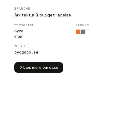
BRANCHE
Arkitektur & byggetilladelse
TYPOGRAFI
FARVER
Syne
Inter
WEBSIDE
byggobo.se
Læs mere om case