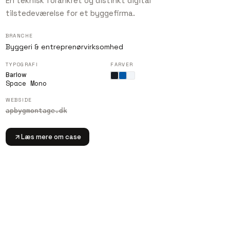
En teknisk forankret og distinkt digital
tilstedeværelse for et byggefirma.
BRANCHE
Byggeri & entreprenørvirksomhed
TYPOGRAFI
FARVER
Barlow
Space Mono
WEBSIDE
apbygmontage.dk
Læs mere om case