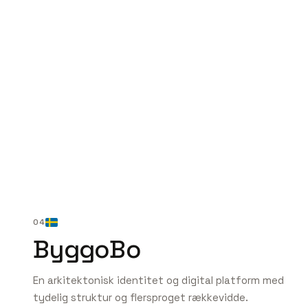
revisorer.nu
04
ByggoBo
En arkitektonisk identitet og digital platform med
tydelig struktur og flersproget rækkevidde.