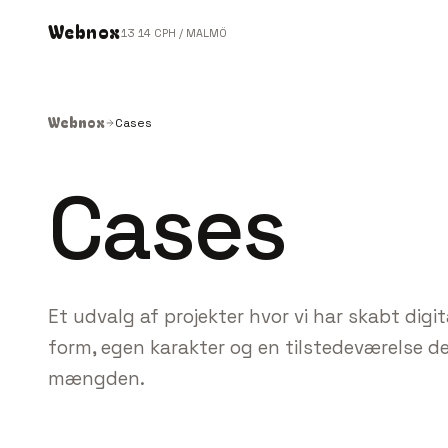
Webnox
13
14
CPH / MALMÖ
Webnox
Cases
Cases
Et udvalg af projekter hvor vi har skabt digi
form, egen karakter og en tilstedeværelse der
mængden.