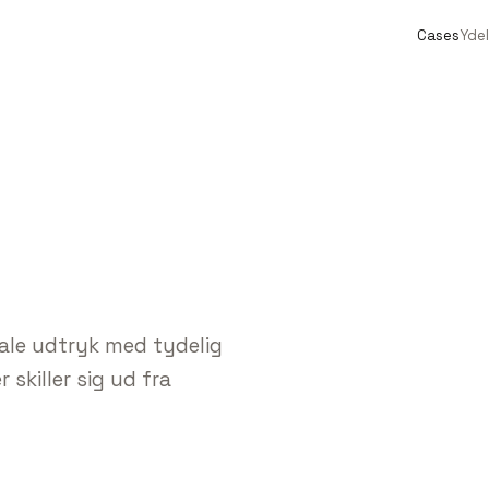
Cases
Ydel
tale udtryk med tydelig
 skiller sig ud fra