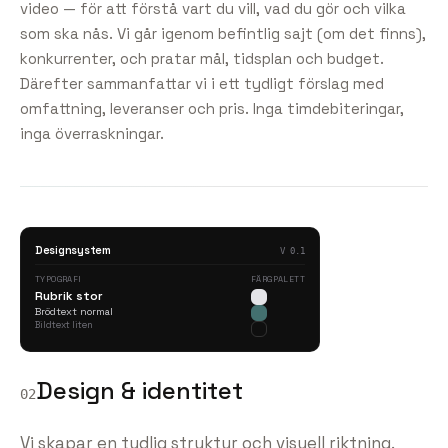
video — för att förstå vart du vill, vad du gör och vilka
som ska nås. Vi går igenom befintlig sajt (om det finns),
konkurrenter, och pratar mål, tidsplan och budget.
Därefter sammanfattar vi i ett tydligt förslag med
omfattning, leveranser och pris. Inga timdebiteringar,
inga överraskningar.
Designsystem
V 0.1
TYPOGRAFI
FÄRGPALETT
Rubrik stor
Brödtext normal
Bildtext liten
Design & identitet
02
Vi skapar en tydlig struktur och visuell riktning.