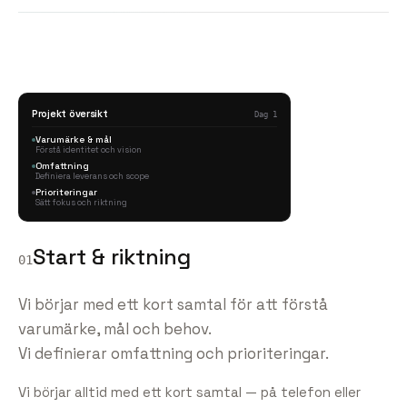
Projekt översikt
Dag 1
Varumärke & mål
Förstå identitet och vision
Omfattning
Definiera leverans och scope
Prioriteringar
Sätt fokus och riktning
Start & riktning
01
Vi börjar med ett kort samtal för att förstå
varumärke, mål och behov.
Vi definierar omfattning och prioriteringar.
Vi börjar alltid med ett kort samtal — på telefon eller