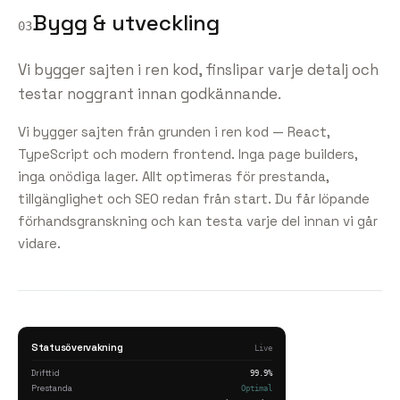
Bygg & utveckling
03
Vi bygger sajten i ren kod, finslipar varje detalj och
testar noggrant innan godkännande.
Vi bygger sajten från grunden i ren kod — React,
TypeScript och modern frontend. Inga page builders,
inga onödiga lager. Allt optimeras för prestanda,
tillgänglighet och SEO redan från start. Du får löpande
förhandsgranskning och kan testa varje del innan vi går
vidare.
Statusövervakning
Live
Drifttid
99.9%
Prestanda
Optimal