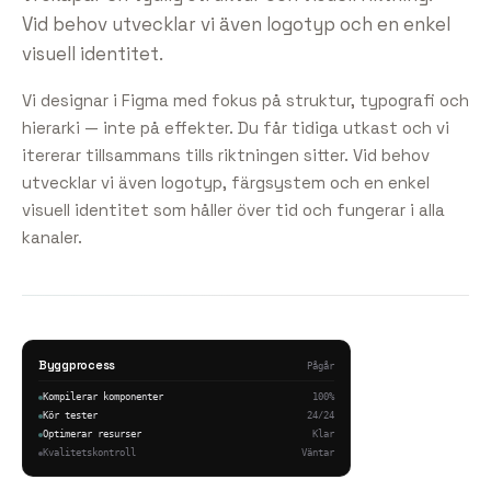
Vid behov utvecklar vi även logotyp och en enkel
visuell identitet.
Vi designar i Figma med fokus på struktur, typografi och
hierarki — inte på effekter. Du får tidiga utkast och vi
itererar tillsammans tills riktningen sitter. Vid behov
utvecklar vi även logotyp, färgsystem och en enkel
visuell identitet som håller över tid och fungerar i alla
kanaler.
Byggprocess
Pågår
Kompilerar komponenter
100%
Kör tester
24/24
Optimerar resurser
Klar
Kvalitetskontroll
Väntar