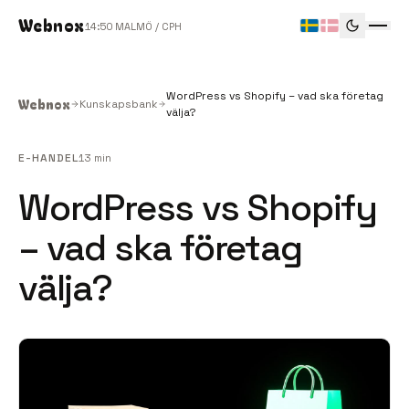
Webnox
14
50
MALMÖ / CPH
WordPress vs Shopify – vad ska företag
Webnox
Kunskapsbank
välja?
E-HANDEL
13 min
WordPress vs Shopify
– vad ska företag
välja?