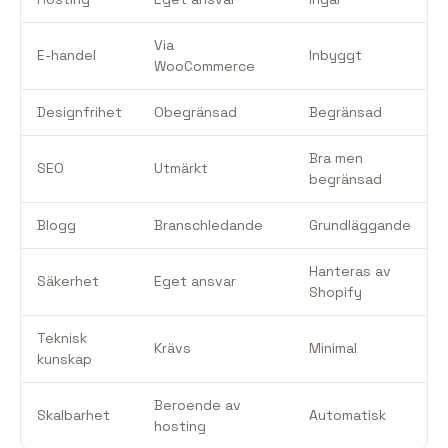
Via
E-handel
Inbyggt
WooCommerce
Designfrihet
Obegränsad
Begränsad
Bra men
SEO
Utmärkt
begränsad
Blogg
Branschledande
Grundläggande
Hanteras av
Säkerhet
Eget ansvar
Shopify
Teknisk
Krävs
Minimal
kunskap
Beroende av
Skalbarhet
Automatisk
hosting