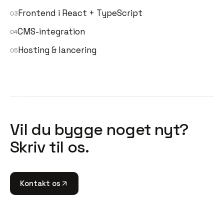
Frontend i React + TypeScript
0
3
CMS-integration
0
4
Hosting & lancering
0
5
Vil du bygge noget nyt?
Skriv til os.
Kontakt os