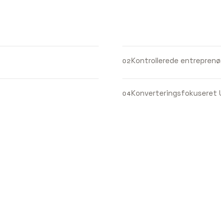
Kontrollerede entreprenør
02
Konverteringsfokuseret U
04