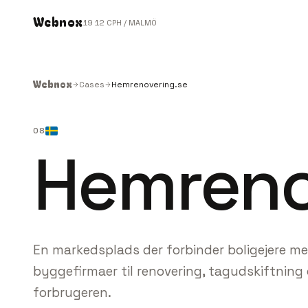
Webnox
19
12
CPH / MALMÖ
Webnox
Cases
Hemrenovering.se
08
Hemreno
En markedsplads der forbinder boligejere me
byggefirmaer til renovering, tagudskiftning o
forbrugeren.