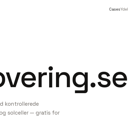
Cases
Ydel
vering.se
d kontrollerede
g solceller — gratis for