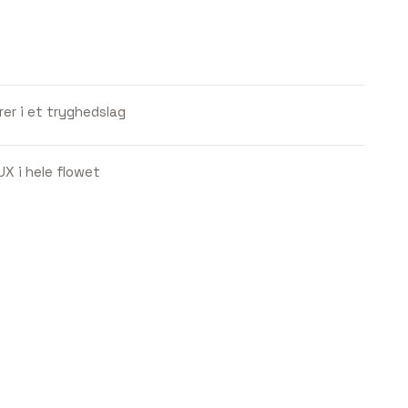
er i et tryghedslag
X i hele flowet