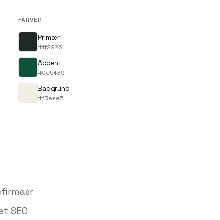
FARVER
Primær
#1f2926
Accent
#0e5439
Baggrund
#f3eee5
efirmaer
et SEO