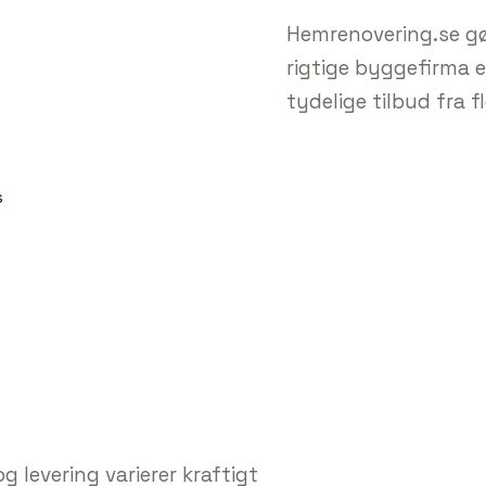
Hemrenovering.se gør
rigtige byggefirma e
tydelige tilbud fra f
s
g levering varierer kraftigt