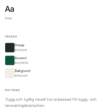
Aa
Inter
FÄRGER
Primär
#1f2926
Accent
#0e5439
Bakgrund
#f3eee5
RIKTNING
Trygg och tydlig visuell ton anpassad för bygg- och
renoveringsbranschen.