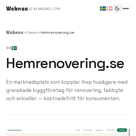
Webnox
12
41
MALMÖ / CPH
Webnox
Cases
Hemrenovering.se
08
Hemrenovering.se
En marknadsplats som kopplar ihop husägare med
granskade byggföretag för renovering, takbyte
och solceller — kostnadsfritt för konsumenten.