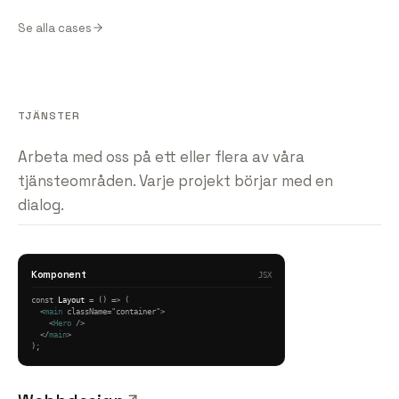
Se alla cases
TJÄNSTER
Arbeta med oss på ett eller flera av våra
tjänsteområden. Varje projekt börjar med en
dialog.
Komponent
JSX
const 
Layout
 = () => (

  <
main
 className="container">

    <
Hero
 />

  </
main
>

);