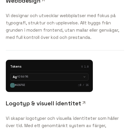
Webbdesign
Vi designar och utvecklar webbplatser med fokus på
typografi, struktur och upplevelse. Allt byggs från
grunden i modern frontend, utan mallar eller genvägar,
med full kontroll över kod och prestanda.
Tokens
V 1.0
Ag
H2
·
64/96
#436F6E
8 / 16
Logotyp & visuell identitet
Vi skapar logotyper och visuella identiteter som håller
över tid. Med ett genomtänkt system av färger,