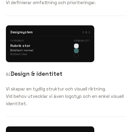
Vi definierar omfattning och prioriteringar.
Designsystem
V 0.1
TYPOGRAFI
FÄRGPALETT
Rubrik stor
Brödtext normal
Bildtext liten
Design & identitet
02
Vi skapar en tydlig struktur och visuell riktning.
Vid behov utvecklar vi även logotyp och en enkel visuell
identitet.