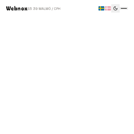
Webnox
15
39
MALMÖ / CPH