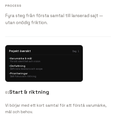
PROCESS
Fyra steg från första samtal till lanserad sajt —
utan onödig friktion.
Projekt översikt
Dag 1
Varumärke & mål
Förstå identitet och vision
Omfattning
Definiera leverans och scope
Prioriteringar
Sätt fokus och riktning
Start & riktning
01
Vi börjar med ett kort samtal för att förstå varumärke,
mål och behov.