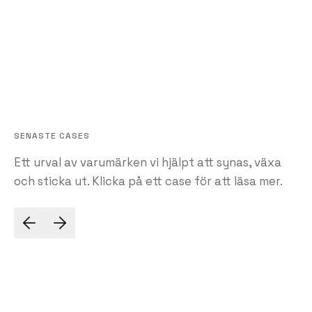
SENASTE CASES
Ett urval av varumärken vi hjälpt att synas, växa
TYPSNITT
och sticka ut. Klicka på ett case för att läsa mer.
URL
FÄRGPALETT
DM Serif Display
/
aphfilm.se
TYPSNITT
Inter
/
Barlow
Space Mono
Beauty Ro
APH Film
Skönhet & este
Filmproduktion
Se case
Se case
beautyroomc
aphfilm.se